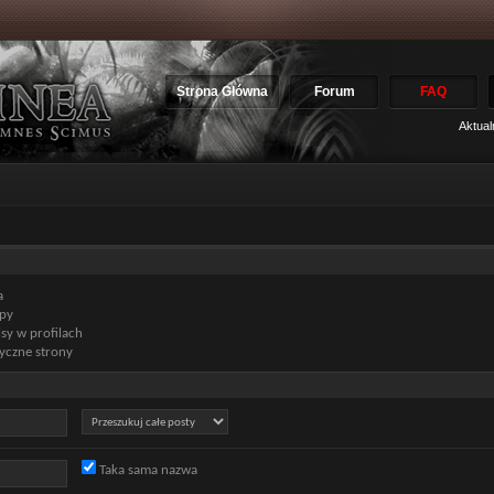
Strona Główna
Forum
FAQ
Aktua
a
py
y w profilach
yczne strony
Taka sama nazwa