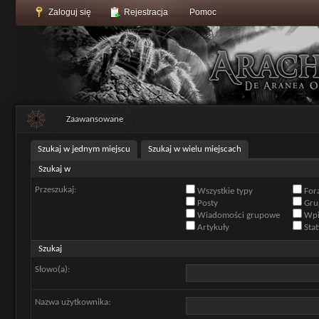
Zaloguj się
Rejestracja
Pomoc
Zaawansowane
Szukaj w jednym miejscu
Szukaj w wielu miejscach
Szukaj w
Przeszukaj:
Wszystkie typy
For
Posty
Gru
Wiadomości grupowe
Wpis
Artykuły
Stat
Szukaj
Słowo(a):
Nazwa użytkownika: