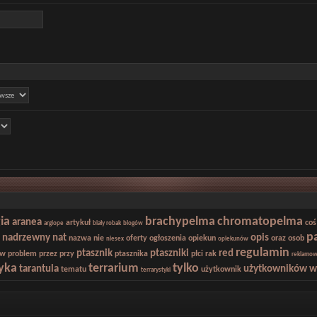
ia
brachypelma
chromatopelma
aranea
artykuł
coś
argiope
biały robak
blogów
p
nadrzewny
nat
opis
nazwa
nie
oferty
ogłoszenia
opiekun
oraz
osob
niesex
opiekunów
regulamin
ptasznik
ptaszniki
red
ów
problem
przez
przy
ptasznika
płci
rak
reklamow
yka
terrarium
tylko
tarantula
użytkowników
w
tematu
użytkownik
terrarystyki