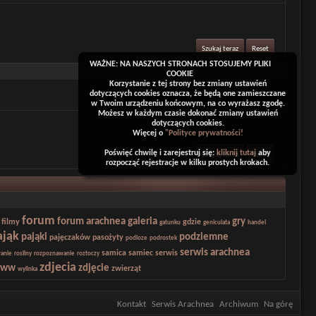
WAŻNE: NA NASZYCH STRONACH STOSUJEMY PLIKI
COOKIE
Korzystanie z tej strony bez zmiany ustawień
dotyczących cookies oznacza, że będą one zamieszczane
w Twoim urządzeniu końcowym, na co wyrażasz zgodę.
Możesz w każdym czasie dokonać zmiany ustawień
dotyczących cookies.
Więcej o
"Polityce prywatności!
Poświęć chwilę i zarejestruj się:
kliknij tutaj
aby
rozpocząć rejestracje w kilku prostych krokach.
forum
forum arachnea
galeria
gry
filmy
gdzie
gatunku
geniculata
handel
ająk
pająki
podziemne
pajęczaków
pasożyty
podloze
podrostek
serwis arachnea
samica
samiec
serwis
anie
rosliny
rozpoznawanie
roztoczy
zdjecia
ww
zdjęcie
zwierząt
wylinka
Kontakt
Serwis Arachnea
Archiwum
Na górę