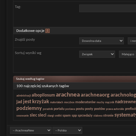
Tag:
Dodatkowe opcje
Znajdź posty
Sortuj wyniki wg
Szukaj według tagów
100 najczęściej szukanych tagów
arachnea
arachneaorg
arachnolog
albopilosum
administracji
jest
krzyżak
jad
nadrzewne
moderatorów
materiałach
moczbox
muchy
mącznik
podziemny
portalu
postu
posty
postów
prefix
poradnik
postawa
prawa autorskie
systemat
siec
sieci
spam
spp
sprzedaży
stronie
sexowanie
skargi
smithi
stalowa